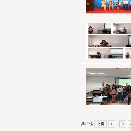
...
共122条
上页
1
3